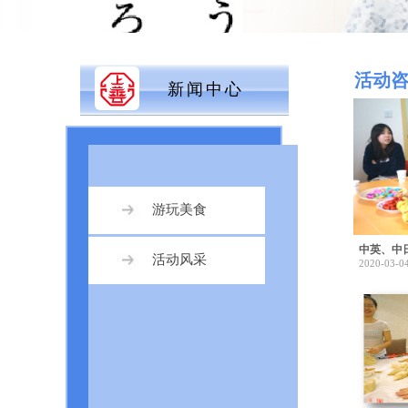
活动
新闻中心
游玩美食
中英、中
活动风采
2020-03-0